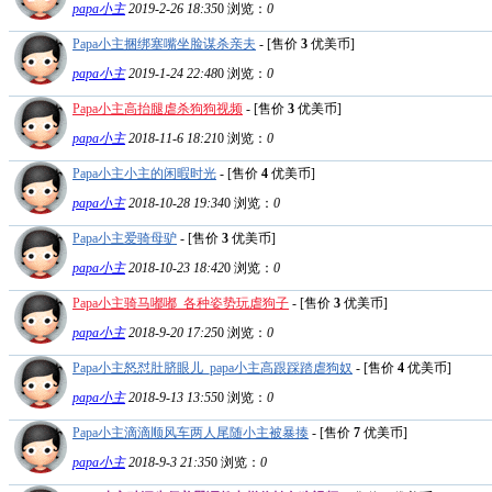
papa小主
2019-2-26 18:35
0
浏览：
0
Papa小主捆绑塞嘴坐脸谋杀亲夫
- [售价
3
优美币]
papa小主
2019-1-24 22:48
0
浏览：
0
Papa小主高抬腿虐杀狗狗视频
- [售价
3
优美币]
papa小主
2018-11-6 18:21
0
浏览：
0
Papa小主小主的闲暇时光
- [售价
4
优美币]
papa小主
2018-10-28 19:34
0
浏览：
0
Papa小主爱骑母驴
- [售价
3
优美币]
papa小主
2018-10-23 18:42
0
浏览：
0
Papa小主骑马嘟嘟_各种姿势玩虐狗子
- [售价
3
优美币]
papa小主
2018-9-20 17:25
0
浏览：
0
Papa小主怒怼肚脐眼儿_papa小主高跟踩踏虐狗奴
- [售价
4
优美币]
papa小主
2018-9-13 13:55
0
浏览：
0
Papa小主滴滴顺风车两人尾随小主被暴揍
- [售价
7
优美币]
papa小主
2018-9-3 21:35
0
浏览：
0