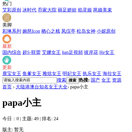
热门
艾彩原创
冰时代
乔家大院
丽足娇娃
焰灵姬
邕娘美束
美脚
彩琳系列
婉慈Icon
栖心之栈
凤仪亭
松岛女神
小妮原创
最新
国内综合
超S·联盟
艾娜女王
lian足視頻
彼岸花
He女王
更新
鹿宝女王
鱼爹女王
雅炫女王
明妃女王
执乐女王
海拉女王
搜索
热搜:
国产
女王
资源
搜索
首页
›
大陆港澳台知名女王大全
›
papa小主
papa小主
今日：0
|
主题: 49
|
排名: 24
版主: 暂无