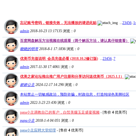
忘记账号密码，链接失效，无法播放的请进此贴
...
2
3
4
5
6
..
1
admin
2018-10-23 13:17
135
浏览：
0
百度网盘解压方法视频在线观看（两个解压方法，请认真仔细查看）
晓晓的明哥
2018-8-1 17:18
36
浏览：
0
优美币充值说明_会员充值必看 (2018.10.2修订版)
...
2
3
4
5
6
..
7
admin
2017-11-30 17:40
61
浏览：
0
优美之家论坛推出推广用户注册和分享访问送优美币（2025.1.1）
娇娇公主
2024-12-17 14:29
0
浏览：
0
本站禁止一切敏感政治，预防诈骗，时政信息，打造纯绿色美脚社区
admin
2022-3-23 23:43
0
浏览：
0
papa小主调教自己的客户，白皙美腿玉足盛宴视频
- [售价
4
优美币]
papa小主
2018-1-4 04:05
1
浏览：
0
papa小主应聘大堂经理
- [售价
4
优美币]