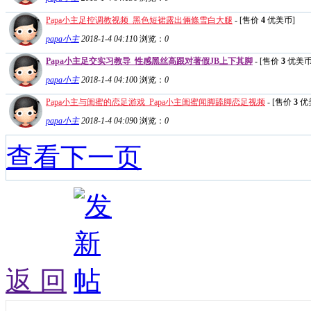
Papa小主足控调教视频_黑色短裙露出倆條雪白大腿
- [售价
4
优美币]
papa小主
2018-1-4 04:11
0
浏览：
0
Papa小主足交实习教导_性感黑丝高跟对著假JB上下其脚
- [售价
3
优美币
papa小主
2018-1-4 04:10
0
浏览：
0
Papa小主与闺蜜的恋足游戏_Papa小主闺蜜闻脚舔脚恋足视频
- [售价
3
优
papa小主
2018-1-4 04:09
0
浏览：
0
查看下一页
返 回