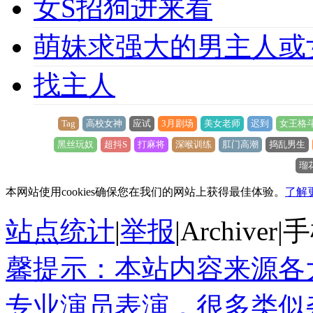
女S招狗进来看
萌妹求强大的男主人或
找主人
Tag
高校女神
应试
3月剧场
美女老师
迟到
女王格
黑丝玩奴
超抖S
打麻将
深喉训练
肛门高潮
捣乱男生
瑠
本网站使用cookies确保您在我们的网站上获得最佳体验。
了解
站点统计
|
举报
|
Archiver
|
手
馨提示：本站内容来源各
专业演员表演，很多类似