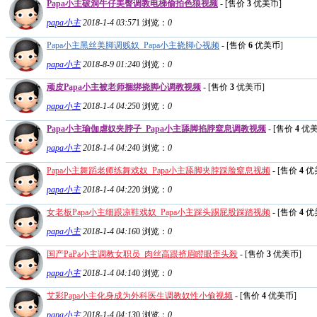
Papa小主破洞牛仔美臀调教电梯偷拍色狼视频
- [售价
3
优美币]
papa小主
2018-1-4 03:57
1
浏览：
0
Papa小主黑丝美脚调贱奴_Papa小主挠脚心视频
- [售价
6
优美币]
papa小主
2018-8-9 01:24
0
浏览：
0
顽皮Papa小主被老师捆绑挠脚心调教视频
- [售价
3
优美币]
papa小主
2018-1-4 04:25
0
浏览：
0
Papa小主瑜伽虐奴夹脖子_Papa小主舔脚掐脖窒息调教视频
- [售价
4
优美
papa小主
2018-1-4 04:24
0
浏览：
0
Papa小主舞蹈老师练舞戏奴_Papa小主舔脚夹脖踩脸窒息视频
- [售价
4
优
papa小主
2018-1-4 04:22
0
浏览：
0
女老板Papa小主细跟凉鞋戏奴_Papa小主踩头踢屁股踩踏视频
- [售价
4
优
papa小主
2018-1-4 04:16
0
浏览：
0
国产PaPa小主调教女职员_肉丝高跟挤眉瞪眼歪头殺
- [售价
3
优美币]
papa小主
2018-1-4 04:14
0
浏览：
0
艾彩Papa小主化身成为外科医生调教奴性小偷视频
- [售价
4
优美币]
papa小主
2018-1-4 04:13
0
浏览：
0